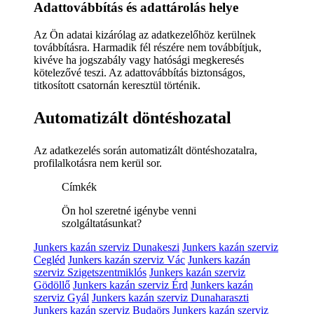
Adattovábbítás és adattárolás helye
Az Ön adatai kizárólag az adatkezelőhöz kerülnek
továbbításra. Harmadik fél részére nem továbbítjuk,
kivéve ha jogszabály vagy hatósági megkeresés
kötelezővé teszi. Az adattovábbítás biztonságos,
titkosított csatornán keresztül történik.
Automatizált döntéshozatal
Az adatkezelés során automatizált döntéshozatalra,
profilalkotásra nem kerül sor.
Címkék
Ön hol szeretné igénybe venni
szolgáltatásunkat?
Junkers kazán szerviz Dunakeszi
Junkers kazán szerviz
Cegléd
Junkers kazán szerviz Vác
Junkers kazán
szerviz Szigetszentmiklós
Junkers kazán szerviz
Gödöllő
Junkers kazán szerviz Érd
Junkers kazán
szerviz Gyál
Junkers kazán szerviz Dunaharaszti
Junkers kazán szerviz Budaörs
Junkers kazán szerviz