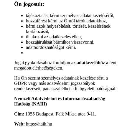
Ön jogosult:
tájékoztatást kérni személyes adatai kezeléséről,
hozzáférést kérni az Önről tárolt adatokhoz,
kérni azok helyesbítését, törlését, kezelésének
korlátozását,
tiltakozni az adatkezelés ellen,
hozzájárulását bármikor visszavonni,
adathordozhatóságot kérni.
Jogai gyakorlásához forduljon az
adatkezelőhöz
a fent
megadott elérhetőségeken.
Ha Ön szerint személyes adatainak kezelése sérti a
GDPR vagy más adatvédelmi jogszabályok
rendelkezéseit, panasszal élhet a felügyeleti hatóságnál:
Nemzeti Adatvédelmi és Információszabadság
Hatóság (NAIH)
Cím:
1055 Budapest, Falk Miksa utca 9-11.
Web:
https://naih.hu