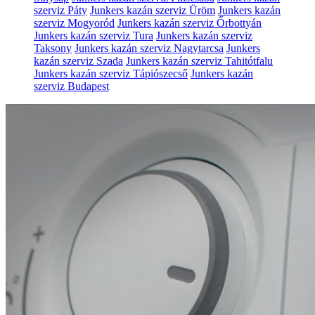
szerviz Páty
Junkers kazán szerviz Üröm
Junkers kazán
szerviz Mogyoród
Junkers kazán szerviz Őrbottyán
Junkers kazán szerviz Tura
Junkers kazán szerviz
Taksony
Junkers kazán szerviz Nagytarcsa
Junkers
kazán szerviz Szada
Junkers kazán szerviz Tahitótfalu
Junkers kazán szerviz Tápiószecső
Junkers kazán
szerviz Budapest