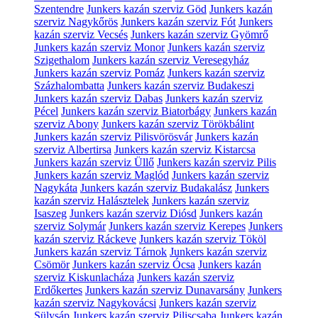
Szentendre
Junkers kazán szerviz Göd
Junkers kazán
szerviz Nagykőrös
Junkers kazán szerviz Fót
Junkers
kazán szerviz Vecsés
Junkers kazán szerviz Gyömrő
Junkers kazán szerviz Monor
Junkers kazán szerviz
Szigethalom
Junkers kazán szerviz Veresegyház
Junkers kazán szerviz Pomáz
Junkers kazán szerviz
Százhalombatta
Junkers kazán szerviz Budakeszi
Junkers kazán szerviz Dabas
Junkers kazán szerviz
Pécel
Junkers kazán szerviz Biatorbágy
Junkers kazán
szerviz Abony
Junkers kazán szerviz Törökbálint
Junkers kazán szerviz Pilisvörösvár
Junkers kazán
szerviz Albertirsa
Junkers kazán szerviz Kistarcsa
Junkers kazán szerviz Üllő
Junkers kazán szerviz Pilis
Junkers kazán szerviz Maglód
Junkers kazán szerviz
Nagykáta
Junkers kazán szerviz Budakalász
Junkers
kazán szerviz Halásztelek
Junkers kazán szerviz
Isaszeg
Junkers kazán szerviz Diósd
Junkers kazán
szerviz Solymár
Junkers kazán szerviz Kerepes
Junkers
kazán szerviz Ráckeve
Junkers kazán szerviz Tököl
Junkers kazán szerviz Tárnok
Junkers kazán szerviz
Csömör
Junkers kazán szerviz Ócsa
Junkers kazán
szerviz Kiskunlacháza
Junkers kazán szerviz
Erdőkertes
Junkers kazán szerviz Dunavarsány
Junkers
kazán szerviz Nagykovácsi
Junkers kazán szerviz
Sülysáp
Junkers kazán szerviz Piliscsaba
Junkers kazán