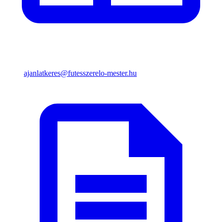
ajanlatkeres@futesszerelo-mester.hu