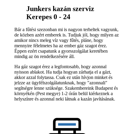
Junkers kazán szerviz
Kerepes 0 - 24
Bár a fűtési szezonban mi is nagyon terheltek vagyunk,
de közben azért emberek is. Tudjuk jól, hogy milyen az
amikor nincs meleg víz vagy fűtés, pláne, hogy
mennyire félelmetes ha az ember gáz szagot érez.
Éppen ezért csapatunk a gyorsszolgálat keretében
mindig az ön rendelkezésére áll.
Ha gáz szagot érez a legfontosabb, hogy azonnal
nyisson ablakot. Ha tudja hogyan zárhatja el a gázt,
akkor azzal folytassa. Csak ez után hívjon minket és
jelzze az ügyfélszolgálatunknak, hogy "azonnali"
segítségre lenne szüksége. Szakembereink Budapest és
környékén (Pest megye) 1-2 órán belül kiérkeznek a
helyszínre és azonnal neki látnak a kazán javításának.