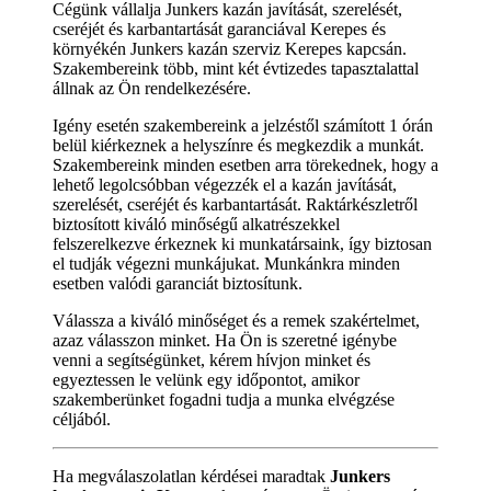
Cégünk vállalja Junkers kazán javítását, szerelését,
cseréjét és karbantartását garanciával Kerepes és
környékén Junkers kazán szerviz Kerepes kapcsán.
Szakembereink több, mint két évtizedes tapasztalattal
állnak az Ön rendelkezésére.
Igény esetén szakembereink a jelzéstől számított 1 órán
belül kiérkeznek a helyszínre és megkezdik a munkát.
Szakembereink minden esetben arra törekednek, hogy a
lehető legolcsóbban végezzék el a kazán javítását,
szerelését, cseréjét és karbantartását. Raktárkészletről
biztosított kiváló minőségű alkatrészekkel
felszerelkezve érkeznek ki munkatársaink, így biztosan
el tudják végezni munkájukat. Munkánkra minden
esetben valódi garanciát biztosítunk.
Válassza a kiváló minőséget és a remek szakértelmet,
azaz válasszon minket. Ha Ön is szeretné igénybe
venni a segítségünket, kérem hívjon minket és
egyeztessen le velünk egy időpontot, amikor
szakemberünket fogadni tudja a munka elvégzése
céljából.
Ha megválaszolatlan kérdései maradtak
Junkers