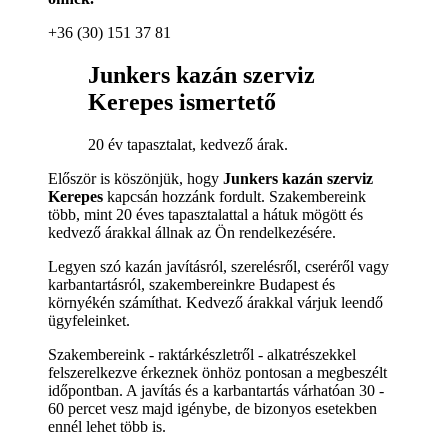
+36 (30) 151 37 81
Junkers kazán szerviz
Kerepes ismertető
20 év tapasztalat, kedvező árak.
Először is köszönjük, hogy
Junkers kazán szerviz
Kerepes
kapcsán hozzánk fordult. Szakembereink
több, mint 20 éves tapasztalattal a hátuk mögött és
kedvező árakkal állnak az Ön rendelkezésére.
Legyen szó kazán javításról, szerelésről, cseréről vagy
karbantartásról, szakembereinkre Budapest és
környékén számíthat. Kedvező árakkal várjuk leendő
ügyfeleinket.
Szakembereink - raktárkészletről - alkatrészekkel
felszerelkezve érkeznek önhöz pontosan a megbeszélt
időpontban. A javítás és a karbantartás várhatóan 30 -
60 percet vesz majd igénybe, de bizonyos esetekben
ennél lehet több is.