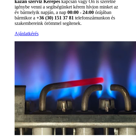
kazán szerviz Kerepes
kapcsán vagy Ön is szeretné
igénybe venni a segítségünket kérem hívjon minket az
év bármelyik napján, a nap
00:00 - 24:00
órájában
bármikor a
+36 (30) 151 37 81
telefonszámunkon és
szakembereink örömmel segítenek.
Ajánlatkérés