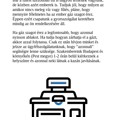
Bár a fűtési szezonban mi is nagyon terheltek vagyunk,
de közben azért emberek is. Tudjuk jól, hogy milyen az
amikor nincs meleg víz vagy fűtés, pláne, hogy
mennyire félelmetes ha az ember gáz szagot érez.
Éppen ezért csapatunk a gyorsszolgálat keretében
mindig az ön rendelkezésére áll.
Ha gáz szagot érez a legfontosabb, hogy azonnal
nyisson ablakot. Ha tudja hogyan zárhatja el a gázt,
akkor azzal folytassa. Csak ez után hívjon minket és
jelzze az ügyfélszolgálatunknak, hogy "azonnali"
segítségre lenne szüksége. Szakembereink Budapest és
környékén (Pest megye) 1-2 órán belül kiérkeznek a
helyszínre és azonnal neki látnak a kazán javításának.