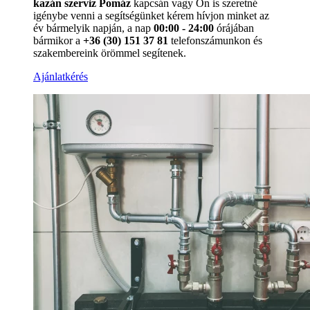
kazán szerviz Pomáz
kapcsán vagy Ön is szeretné
igénybe venni a segítségünket kérem hívjon minket az
év bármelyik napján, a nap
00:00 - 24:00
órájában
bármikor a
+36 (30) 151 37 81
telefonszámunkon és
szakembereink örömmel segítenek.
Ajánlatkérés