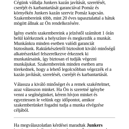
Cégünk vállalja Junkers kazán javítását, szerelését,
cseréjét és karbantartását garanciával Pomáz és
környékén Junkers kazán szerviz Pomáz kapcsán.
Szakembereink több, mint 20 éves tapasztalattal a hátuk
mögött állnak az Ön rendelkezésére.
Igény esetén szakembereink a jelzéstől számított 1 órán
belül kiérkeznek a helyszínre és megkezdik a munkát.
Munkánkra minden esetben valódi garanciát
biztosítunk. Raktárkészletről biztosított kiváló minőségű
alkatrészekkel felszerelkezve érkeznek ki
munkatársaink, így biztosan el tudják végezni
munkájukat. Szakembereink minden esetben arra
törekednek, hogy a lehető legolcsóbban végezzék el a
kazán javítását, szerelését, cseréjét és karbantartását.
Válassza a kiváló minőséget és a remek szakértelmet,
azaz válasszon minket. Ha Ön is szeretné igénybe
venni a segítségünket, kérem hívjon minket és
egyeztessen le velünk egy időpontot, amikor
szakemberünket fogadni tudja a munka elvégzése
céljából.
Ha megválaszolatlan kérdései maradtak
Junkers