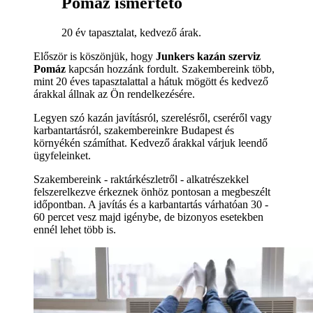
Pomáz ismertető
20 év tapasztalat, kedvező árak.
Először is köszönjük, hogy
Junkers kazán szerviz
Pomáz
kapcsán hozzánk fordult. Szakembereink több,
mint 20 éves tapasztalattal a hátuk mögött és kedvező
árakkal állnak az Ön rendelkezésére.
Legyen szó kazán javításról, szerelésről, cseréről vagy
karbantartásról, szakembereinkre Budapest és
környékén számíthat. Kedvező árakkal várjuk leendő
ügyfeleinket.
Szakembereink - raktárkészletről - alkatrészekkel
felszerelkezve érkeznek önhöz pontosan a megbeszélt
időpontban. A javítás és a karbantartás várhatóan 30 -
60 percet vesz majd igénybe, de bizonyos esetekben
ennél lehet több is.