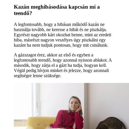
Kazán meghibásodása kapcsán mi a
teendő?
A legfontosabb, hogy a hibásan működő kazán ne
használja tovább, ne keresse a hibát és ne piszkálja.
Egyrészt nagyobb kárt okozhat benne, mint az eredeti
hiba, másrészt nagyon veszélyes úgy piszkálni egy
kazánt ha nem tudjuk pontosan, hogy mit csinálunk.
A gázszagot érez, akkor az első és egyben a
legfontosabb teendő, hogy azonnal nyisson ablakot. A
második, hogy zárja el a gázt ha tudja, hogyan kell.
Végül pedig hívjon minket és jelezze, hogy azonnali
segítségre lenne szüksége.