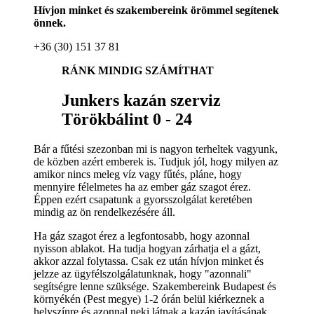
Hívjon minket és szakembereink örömmel segítenek
önnek.
+36 (30) 151 37 81
RÁNK MINDIG SZÁMÍTHAT
Junkers kazán szerviz
Törökbálint 0 - 24
Bár a fűtési szezonban mi is nagyon terheltek vagyunk,
de közben azért emberek is. Tudjuk jól, hogy milyen az
amikor nincs meleg víz vagy fűtés, pláne, hogy
mennyire félelmetes ha az ember gáz szagot érez.
Éppen ezért csapatunk a gyorsszolgálat keretében
mindig az ön rendelkezésére áll.
Ha gáz szagot érez a legfontosabb, hogy azonnal
nyisson ablakot. Ha tudja hogyan zárhatja el a gázt,
akkor azzal folytassa. Csak ez után hívjon minket és
jelzze az ügyfélszolgálatunknak, hogy "azonnali"
segítségre lenne szüksége. Szakembereink Budapest és
környékén (Pest megye) 1-2 órán belül kiérkeznek a
helyszínre és azonnal neki látnak a kazán javításának.