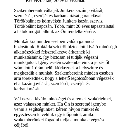
Kedvező árak, 20 év tapasztalat.
Szakembereink vállalják Junkers kazán javítását,
szerelését, cseréjét és karbantartását garanciával
Törökbálint és környékén Junkers kazán szerviz
Törökbálint kapcsán. Több, mint 20 éves tapasztalattal
a hátuk mögött állunk az Ön rendelkezésére.
Munkánkra minden esetben valódi garanciát
biztosítunk. Raktárkészletről biztosított kiváló minőségű
alkatrészekkel felszerelkezve érkeznek ki
munkatársaink, így biztosan el tudják végezni
munkájukat. Igény esetén szakembereink a jelzéstől
számított 1 órán belül kiérkeznek a helyszínre és
megkezdik a munkát. Szakembereink minden esetben
arra törekednek, hogy a lehető legolcsóbban végezzék
el a kazán javítását, szerelését, cseréjét és
karbantartását.
Válassza a kiváló minőséget és a remek szakértelmet,
azaz válasszon minket. Ha Ön is szeretné igénybe
venni a segítségünket, kérem hívjon minket és
egyeztessen le velünk egy időpontot, amikor
szakemberünket fogadni tudja a munka elvégzése
céljából.