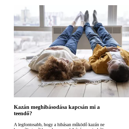
Kazán meghibásodása kapcsán mi a
teendő?
A legfontosabb, hogy a hibásan működő kazán ne