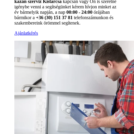
kazán szerviz Kistarcsa
kapcsán vagy Ön is szeretné
igénybe venni a segítségünket kérem hívjon minket az
év bármelyik napján, a nap
00:00 - 24:00
órájában
bármikor a
+36 (30) 151 37 81
telefonszámunkon és
szakembereink örömmel segítenek.
Ajánlatkérés