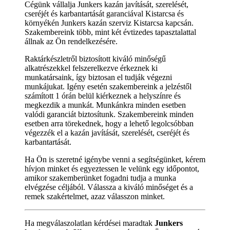
Cégünk vállalja Junkers kazán javítását, szerelését,
cseréjét és karbantartását garanciával Kistarcsa és
környékén Junkers kazán szerviz Kistarcsa kapcsán.
Szakembereink több, mint két évtizedes tapasztalattal
állnak az Ön rendelkezésére.
Raktárkészletről biztosított kiváló minőségű
alkatrészekkel felszerelkezve érkeznek ki
munkatársaink, így biztosan el tudják végezni
munkájukat. Igény esetén szakembereink a jelzéstől
számított 1 órán belül kiérkeznek a helyszínre és
megkezdik a munkát. Munkánkra minden esetben
valódi garanciát biztosítunk. Szakembereink minden
esetben arra törekednek, hogy a lehető legolcsóbban
végezzék el a kazán javítását, szerelését, cseréjét és
karbantartását.
Ha Ön is szeretné igénybe venni a segítségünket, kérem
hívjon minket és egyeztessen le velünk egy időpontot,
amikor szakemberünket fogadni tudja a munka
elvégzése céljából. Válassza a kiváló minőséget és a
remek szakértelmet, azaz válasszon minket.
Ha megválaszolatlan kérdései maradtak
Junkers