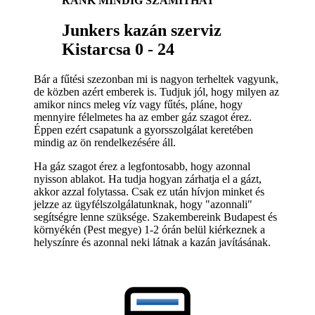
RÁNK MINDIG SZÁMÍTHAT
Junkers kazán szerviz
Kistarcsa 0 - 24
Bár a fűtési szezonban mi is nagyon terheltek vagyunk,
de közben azért emberek is. Tudjuk jól, hogy milyen az
amikor nincs meleg víz vagy fűtés, pláne, hogy
mennyire félelmetes ha az ember gáz szagot érez.
Éppen ezért csapatunk a gyorsszolgálat keretében
mindig az ön rendelkezésére áll.
Ha gáz szagot érez a legfontosabb, hogy azonnal
nyisson ablakot. Ha tudja hogyan zárhatja el a gázt,
akkor azzal folytassa. Csak ez után hívjon minket és
jelzze az ügyfélszolgálatunknak, hogy "azonnali"
segítségre lenne szüksége. Szakembereink Budapest és
környékén (Pest megye) 1-2 órán belül kiérkeznek a
helyszínre és azonnal neki látnak a kazán javításának.