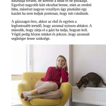
használja tovább, ne keresse a hibát és ne piszkálja.
Egyrészt nagyobb kárt okozhat benne, mint az eredeti
hiba, másrészt nagyon veszélyes úgy piszkálni egy
kazánt ha nem tudjuk pontosan, hogy mit csinálunk.
A gázszagot érez, akkor az első és egyben a
legfontosabb teendő, hogy azonnal nyisson ablakot. A
második, hogy zárja el a gázt ha tudja, hogyan kell.
Végül pedig hívjon minket és jelezze, hogy azonnali
segítségre lenne szüksége.