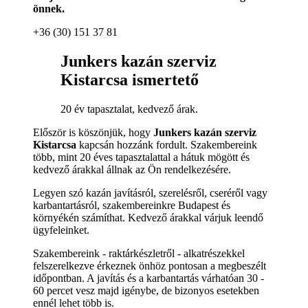
önnek.
+36 (30) 151 37 81
Junkers kazán szerviz
Kistarcsa ismertető
20 év tapasztalat, kedvező árak.
Először is köszönjük, hogy
Junkers kazán szerviz
Kistarcsa
kapcsán hozzánk fordult. Szakembereink
több, mint 20 éves tapasztalattal a hátuk mögött és
kedvező árakkal állnak az Ön rendelkezésére.
Legyen szó kazán javításról, szerelésről, cseréről vagy
karbantartásról, szakembereinkre Budapest és
környékén számíthat. Kedvező árakkal várjuk leendő
ügyfeleinket.
Szakembereink - raktárkészletről - alkatrészekkel
felszerelkezve érkeznek önhöz pontosan a megbeszélt
időpontban. A javítás és a karbantartás várhatóan 30 -
60 percet vesz majd igénybe, de bizonyos esetekben
ennél lehet több is.