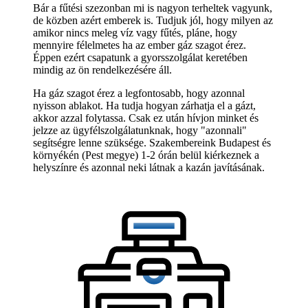
Bár a fűtési szezonban mi is nagyon terheltek vagyunk,
de közben azért emberek is. Tudjuk jól, hogy milyen az
amikor nincs meleg víz vagy fűtés, pláne, hogy
mennyire félelmetes ha az ember gáz szagot érez.
Éppen ezért csapatunk a gyorsszolgálat keretében
mindig az ön rendelkezésére áll.
Ha gáz szagot érez a legfontosabb, hogy azonnal
nyisson ablakot. Ha tudja hogyan zárhatja el a gázt,
akkor azzal folytassa. Csak ez után hívjon minket és
jelzze az ügyfélszolgálatunknak, hogy "azonnali"
segítségre lenne szüksége. Szakembereink Budapest és
környékén (Pest megye) 1-2 órán belül kiérkeznek a
helyszínre és azonnal neki látnak a kazán javításának.