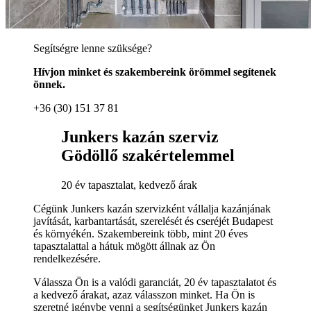
Segítségre lenne szüksége?
Hívjon minket és szakembereink örömmel segítenek
önnek.
+36 (30) 151 37 81
Junkers kazán szerviz
Gödöllő szakértelemmel
20 év tapasztalat, kedvező árak
Cégünk Junkers kazán szervizként vállalja kazánjának
javítását, karbantartását, szerelését és cseréjét Budapest
és környékén. Szakembereink több, mint 20 éves
tapasztalattal a hátuk mögött állnak az Ön
rendelkezésére.
Válassza Ön is a valódi garanciát, 20 év tapasztalatot és
a kedvező árakat, azaz válasszon minket. Ha Ön is
szeretné igénybe venni a segítségünket Junkers kazán