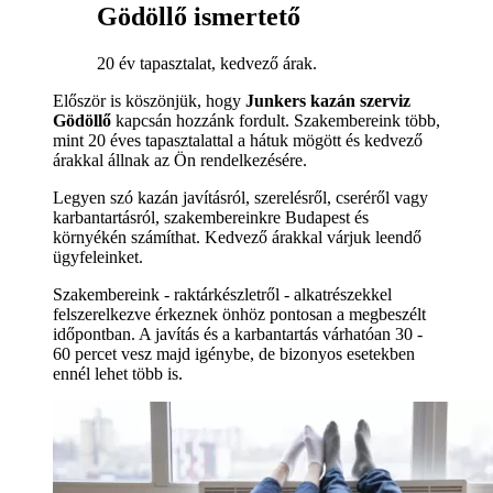
Gödöllő ismertető
20 év tapasztalat, kedvező árak.
Először is köszönjük, hogy
Junkers kazán szerviz
Gödöllő
kapcsán hozzánk fordult. Szakembereink több,
mint 20 éves tapasztalattal a hátuk mögött és kedvező
árakkal állnak az Ön rendelkezésére.
Legyen szó kazán javításról, szerelésről, cseréről vagy
karbantartásról, szakembereinkre Budapest és
környékén számíthat. Kedvező árakkal várjuk leendő
ügyfeleinket.
Szakembereink - raktárkészletről - alkatrészekkel
felszerelkezve érkeznek önhöz pontosan a megbeszélt
időpontban. A javítás és a karbantartás várhatóan 30 -
60 percet vesz majd igénybe, de bizonyos esetekben
ennél lehet több is.