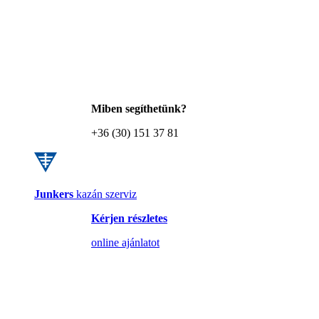
Miben segíthetünk?
+36 (30) 151 37 81
Junkers
kazán szerviz
Kérjen részletes
online ajánlatot