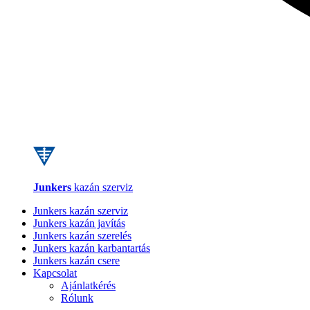
Junkers
kazán szerviz
Junkers kazán szerviz
Junkers kazán javítás
Junkers kazán szerelés
Junkers kazán karbantartás
Junkers kazán csere
Kapcsolat
Ajánlatkérés
Rólunk