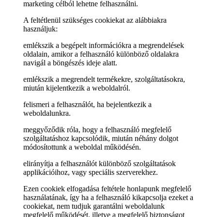
marketing célból lehetne felhasználni.
A feltétlenül szükséges cookiekat az alábbiakra
használjuk:
emlékszik a begépelt információkra a megrendelések
oldalain, amikor a felhasználó különböző oldalakra
navigál a böngészés ideje alatt.
emlékszik a megrendelt termékekre, szolgáltatásokra,
miután kijelentkezik a weboldalról.
felismeri a felhasználót, ha bejelentkezik a
weboldalunkra.
meggyőződik róla, hogy a felhasználó megfelelő
szolgáltatáshoz kapcsolódik, miután néhány dolgot
módosítottunk a weboldal működésén.
elirányítja a felhasználót különböző szolgáltatások
applikációihoz, vagy speciális szerverekhez.
Ezen cookiek elfogadása feltétele honlapunk megfelelő
használatának, így ha a felhasználó kikapcsolja ezeket a
cookiekat, nem tudjuk garantálni weboldalunk
megfelelő működését, illetve a megfelelő biztonságot