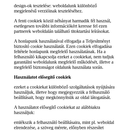
design-ok tesztelése: weboldalunk különböző
megjelenésű verzióinak teszteléséhez.
A fenti cookiek közül néhányat harmadik fél használ,
esetlegesen további információkért keresse fel ezen
partnerek weboldalán található titoktartási leírásokat.
A honlapunk használatával elfogadja a Teljesítményt
biztosító cookie használatát. Ezen cookiek elfogadása
feltétele honlapunk megfelelő használatának. Ha a
felhasználó kikapcsolja ezeket a cookiekat, nem tudjuk
garantálni weboldalunk megfelelő működését, illetve a
megfelelő biztonságot oldalunk használata során.
Használatot elősegítő cookiek
ezeket a cookiekat különböző szolgáltatások nyújtására
használjuk, illetve hogy megjegyezzük a felhasználó
beállításait, hogy megkönnyítsük az oldal látogatását.
A használatot elősegítő cookiekat az alábbiakra
használjuk:
emlékszik a felhasználó beállításaira, mint pl. weboldal
elrendezése, a szöveg mérete, előnyben részesítet