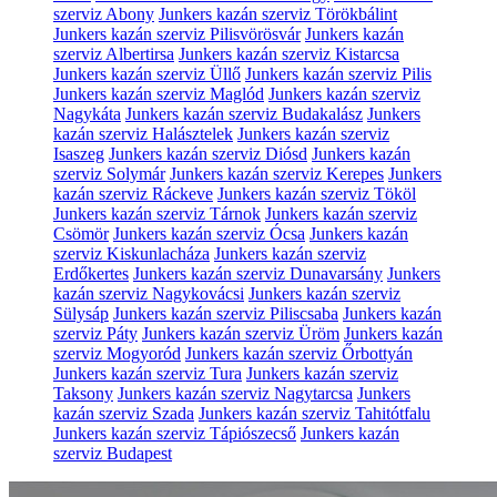
szerviz Abony
Junkers kazán szerviz Törökbálint
Junkers kazán szerviz Pilisvörösvár
Junkers kazán
szerviz Albertirsa
Junkers kazán szerviz Kistarcsa
Junkers kazán szerviz Üllő
Junkers kazán szerviz Pilis
Junkers kazán szerviz Maglód
Junkers kazán szerviz
Nagykáta
Junkers kazán szerviz Budakalász
Junkers
kazán szerviz Halásztelek
Junkers kazán szerviz
Isaszeg
Junkers kazán szerviz Diósd
Junkers kazán
szerviz Solymár
Junkers kazán szerviz Kerepes
Junkers
kazán szerviz Ráckeve
Junkers kazán szerviz Tököl
Junkers kazán szerviz Tárnok
Junkers kazán szerviz
Csömör
Junkers kazán szerviz Ócsa
Junkers kazán
szerviz Kiskunlacháza
Junkers kazán szerviz
Erdőkertes
Junkers kazán szerviz Dunavarsány
Junkers
kazán szerviz Nagykovácsi
Junkers kazán szerviz
Sülysáp
Junkers kazán szerviz Piliscsaba
Junkers kazán
szerviz Páty
Junkers kazán szerviz Üröm
Junkers kazán
szerviz Mogyoród
Junkers kazán szerviz Őrbottyán
Junkers kazán szerviz Tura
Junkers kazán szerviz
Taksony
Junkers kazán szerviz Nagytarcsa
Junkers
kazán szerviz Szada
Junkers kazán szerviz Tahitótfalu
Junkers kazán szerviz Tápiószecső
Junkers kazán
szerviz Budapest