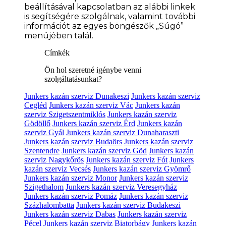
beállításával kapcsolatban az alábbi linkek
is segítségére szolgálnak, valamint további
információt az egyes böngészők „Súgó”
menüjében talál.
Címkék
Ön hol szeretné igénybe venni
szolgáltatásunkat?
Junkers kazán szerviz Dunakeszi
Junkers kazán szerviz
Cegléd
Junkers kazán szerviz Vác
Junkers kazán
szerviz Szigetszentmiklós
Junkers kazán szerviz
Gödöllő
Junkers kazán szerviz Érd
Junkers kazán
szerviz Gyál
Junkers kazán szerviz Dunaharaszti
Junkers kazán szerviz Budaörs
Junkers kazán szerviz
Szentendre
Junkers kazán szerviz Göd
Junkers kazán
szerviz Nagykőrös
Junkers kazán szerviz Fót
Junkers
kazán szerviz Vecsés
Junkers kazán szerviz Gyömrő
Junkers kazán szerviz Monor
Junkers kazán szerviz
Szigethalom
Junkers kazán szerviz Veresegyház
Junkers kazán szerviz Pomáz
Junkers kazán szerviz
Százhalombatta
Junkers kazán szerviz Budakeszi
Junkers kazán szerviz Dabas
Junkers kazán szerviz
Pécel
Junkers kazán szerviz Biatorbágy
Junkers kazán