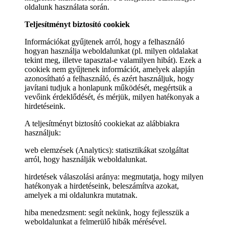
oldalunk használata során.
Teljesítményt biztosító cookiek
Információkat gyűjtenek arról, hogy a felhasználó
hogyan használja weboldalunkat (pl. milyen oldalakat
tekint meg, illetve tapasztal-e valamilyen hibát). Ezek a
cookiek nem gyűjtenek információt, amelyek alapján
azonosítható a felhasználó, és azért használjuk, hogy
javítani tudjuk a honlapunk működését, megértsük a
vevőink érdeklődését, és mérjük, milyen hatékonyak a
hirdetéseink.
A teljesítményt biztosító cookiekat az alábbiakra
használjuk:
web elemzések (Analytics): statisztikákat szolgáltat
arról, hogy használják weboldalunkat.
hirdetések válaszolási aránya: megmutatja, hogy milyen
hatékonyak a hirdetéseink, beleszámítva azokat,
amelyek a mi oldalunkra mutatnak.
hiba menedzsment: segít nekünk, hogy fejlesszük a
weboldalunkat a felmerülő hibák mérésével.