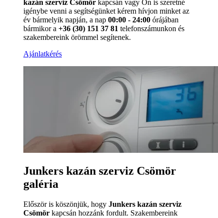
kazán szerviz Csömör
kapcsán vagy Ön is szeretné
igénybe venni a segítségünket kérem hívjon minket az
év bármelyik napján, a nap
00:00 - 24:00
órájában
bármikor a
+36 (30) 151 37 81
telefonszámunkon és
szakembereink örömmel segítenek.
Ajánlatkérés
Junkers kazán szerviz Csömör
galéria
Először is köszönjük, hogy
Junkers kazán szerviz
Csömör
kapcsán hozzánk fordult. Szakembereink