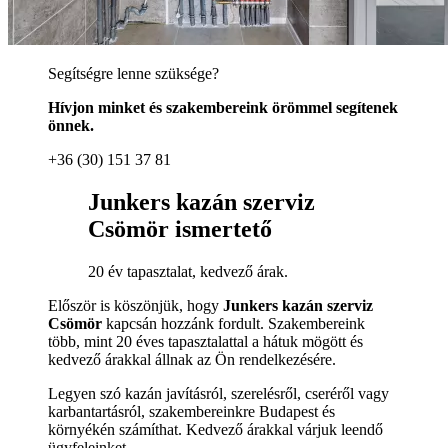
Segítségre lenne szüksége?
Hívjon minket és szakembereink örömmel segítenek
önnek.
+36 (30) 151 37 81
Junkers kazán szerviz
Csömör ismertető
20 év tapasztalat, kedvező árak.
Először is köszönjük, hogy
Junkers kazán szerviz
Csömör
kapcsán hozzánk fordult. Szakembereink
több, mint 20 éves tapasztalattal a hátuk mögött és
kedvező árakkal állnak az Ön rendelkezésére.
Legyen szó kazán javításról, szerelésről, cseréről vagy
karbantartásról, szakembereinkre Budapest és
környékén számíthat. Kedvező árakkal várjuk leendő
ügyfeleinket.