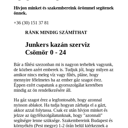
Hívjon minket és szakembereink örömmel segítenek
önnek.
+36 (30) 151 37 81
RÁNK MINDIG SZÁMÍTHAT
Junkers kazán szerviz
Csömör 0 - 24
Bár a fűtési szezonban mi is nagyon terheltek vagyunk,
de közben azért emberek is. Tudjuk jól, hogy milyen az
amikor nincs meleg víz vagy fűtés, pláne, hogy
mennyire félelmetes ha az ember gáz szagot érez.
Éppen ezért csapatunk a gyorsszolgálat keretében
mindig az ön rendelkezésére áll.
Ha gáz szagot érez a legfontosabb, hogy azonnal
nyisson ablakot. Ha tudja hogyan zárhatja el a gázt,
akkor azzal folytassa. Csak ez után hívjon minket és
jelzze az ügyfélszolgálatunknak, hogy "azonnali"
segítségre lenne szüksége. Szakembereink Budapest és
környékén (Pest megye) 1-2 órán belül kiérkeznek a