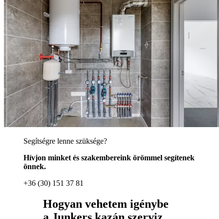
Segítségre lenne szüksége?
Hívjon minket és szakembereink örömmel segítenek
önnek.
+36 (30) 151 37 81
Hogyan vehetem igénybe
a Junkers kazán szerviz