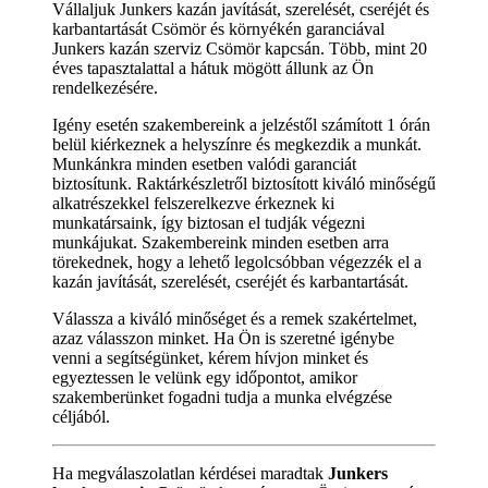
Vállaljuk Junkers kazán javítását, szerelését, cseréjét és
karbantartását Csömör és környékén garanciával
Junkers kazán szerviz Csömör kapcsán. Több, mint 20
éves tapasztalattal a hátuk mögött állunk az Ön
rendelkezésére.
Igény esetén szakembereink a jelzéstől számított 1 órán
belül kiérkeznek a helyszínre és megkezdik a munkát.
Munkánkra minden esetben valódi garanciát
biztosítunk. Raktárkészletről biztosított kiváló minőségű
alkatrészekkel felszerelkezve érkeznek ki
munkatársaink, így biztosan el tudják végezni
munkájukat. Szakembereink minden esetben arra
törekednek, hogy a lehető legolcsóbban végezzék el a
kazán javítását, szerelését, cseréjét és karbantartását.
Válassza a kiváló minőséget és a remek szakértelmet,
azaz válasszon minket. Ha Ön is szeretné igénybe
venni a segítségünket, kérem hívjon minket és
egyeztessen le velünk egy időpontot, amikor
szakemberünket fogadni tudja a munka elvégzése
céljából.
Ha megválaszolatlan kérdései maradtak
Junkers