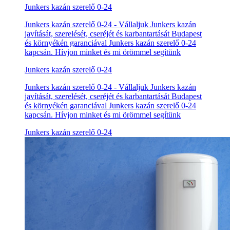
Junkers kazán szerelő 0-24
Junkers kazán szerelő 0-24 - Vállaljuk Junkers kazán
javítását, szerelését, cseréjét és karbantartását Budapest
és környékén garanciával Junkers kazán szerelő 0-24
kapcsán. Hívjon minket és mi örömmel segítünk
Junkers kazán szerelő 0-24
Junkers kazán szerelő 0-24 - Vállaljuk Junkers kazán
javítását, szerelését, cseréjét és karbantartását Budapest
és környékén garanciával Junkers kazán szerelő 0-24
kapcsán. Hívjon minket és mi örömmel segítünk
Junkers kazán szerelő 0-24