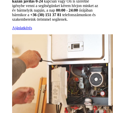
kazán javítás 0-24
kapcsán vagy Ön is szeretné
igénybe venni a segítségünket kérem hívjon minket az
év bármelyik napján, a nap
00:00 - 24:00
órájában
bármikor a
+36 (30) 151 37 81
telefonszámunkon és
szakembereink örömmel segítenek.
Ajánlatkérés