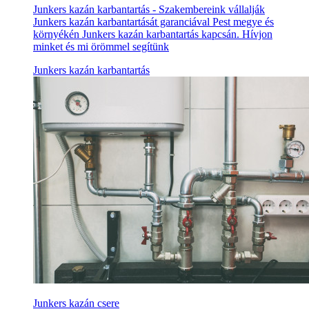
Junkers kazán karbantartás - Szakembereink vállalják
Junkers kazán karbantartását garanciával Pest megye és
környékén Junkers kazán karbantartás kapcsán. Hívjon
minket és mi örömmel segítünk
Junkers kazán karbantartás
Junkers kazán csere