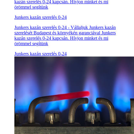
kazán szerelés 0-24 kapcsán. Hívjon minket és mi
örömmel segítünk
Junkers kazán szerelés 0-24
Junkers kazán szerelés 0-24 - Vállaljuk Junkers kazán
szerelését Budapest és környékén garanciával Junkers
kazán szerelés 0-24 kapcsán. Hívjon minket és mi
örömmel segítünk
Junkers kazán szerelés 0-24