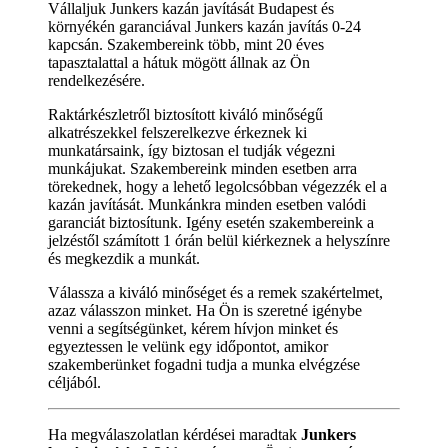
Vállaljuk Junkers kazán javítását Budapest és
környékén garanciával Junkers kazán javítás 0-24
kapcsán. Szakembereink több, mint 20 éves
tapasztalattal a hátuk mögött állnak az Ön
rendelkezésére.
Raktárkészletről biztosított kiváló minőségű
alkatrészekkel felszerelkezve érkeznek ki
munkatársaink, így biztosan el tudják végezni
munkájukat. Szakembereink minden esetben arra
törekednek, hogy a lehető legolcsóbban végezzék el a
kazán javítását. Munkánkra minden esetben valódi
garanciát biztosítunk. Igény esetén szakembereink a
jelzéstől számított 1 órán belül kiérkeznek a helyszínre
és megkezdik a munkát.
Válassza a kiváló minőséget és a remek szakértelmet,
azaz válasszon minket. Ha Ön is szeretné igénybe
venni a segítségünket, kérem hívjon minket és
egyeztessen le velünk egy időpontot, amikor
szakemberünket fogadni tudja a munka elvégzése
céljából.
Ha megválaszolatlan kérdései maradtak
Junkers