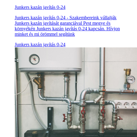
Junkers kazán javítás 0-24
Junkers kazán javítás 0-24 - Szakembereink vállalják
Junkers kazán javítását garanciával Pest megye és
környékén Junkers kazán javítás 0-24 kapcsán. Hívjon
minket és mi örömmel segítünk
Junkers kazán javítás 0-24