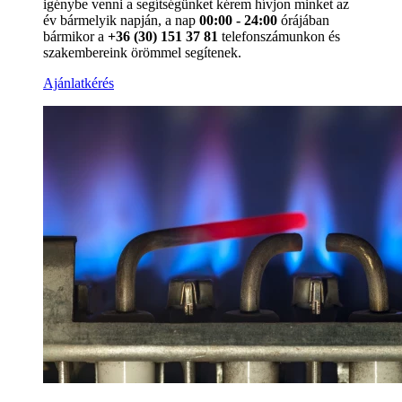
igénybe venni a segítségünket kérem hívjon minket az
év bármelyik napján, a nap
00:00 - 24:00
órájában
bármikor a
+36 (30) 151 37 81
telefonszámunkon és
szakembereink örömmel segítenek.
Ajánlatkérés