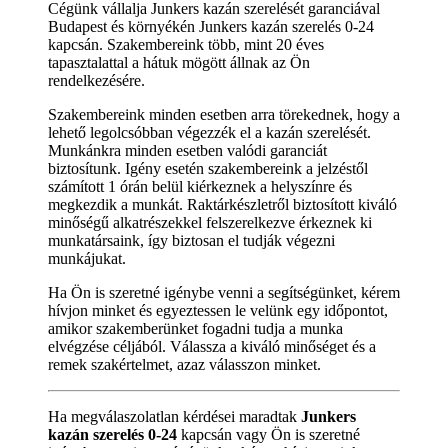
Cégünk vállalja Junkers kazán szerelését garanciával
Budapest és környékén Junkers kazán szerelés 0-24
kapcsán. Szakembereink több, mint 20 éves
tapasztalattal a hátuk mögött állnak az Ön
rendelkezésére.
Szakembereink minden esetben arra törekednek, hogy a
lehető legolcsóbban végezzék el a kazán szerelését.
Munkánkra minden esetben valódi garanciát
biztosítunk. Igény esetén szakembereink a jelzéstől
számított 1 órán belül kiérkeznek a helyszínre és
megkezdik a munkát. Raktárkészletről biztosított kiváló
minőségű alkatrészekkel felszerelkezve érkeznek ki
munkatársaink, így biztosan el tudják végezni
munkájukat.
Ha Ön is szeretné igénybe venni a segítségünket, kérem
hívjon minket és egyeztessen le velünk egy időpontot,
amikor szakemberünket fogadni tudja a munka
elvégzése céljából. Válassza a kiváló minőséget és a
remek szakértelmet, azaz válasszon minket.
Ha megválaszolatlan kérdései maradtak
Junkers
kazán szerelés 0-24
kapcsán vagy Ön is szeretné