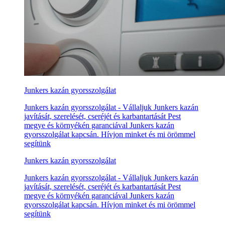
Junkers kazán gyorsszolgálat
Junkers kazán gyorsszolgálat - Vállaljuk Junkers kazán
javítását, szerelését, cseréjét és karbantartását Pest
megye és környékén garanciával Junkers kazán
gyorsszolgálat kapcsán. Hívjon minket és mi örömmel
segítünk
Junkers kazán gyorsszolgálat
Junkers kazán gyorsszolgálat - Vállaljuk Junkers kazán
javítását, szerelését, cseréjét és karbantartását Pest
megye és környékén garanciával Junkers kazán
gyorsszolgálat kapcsán. Hívjon minket és mi örömmel
segítünk